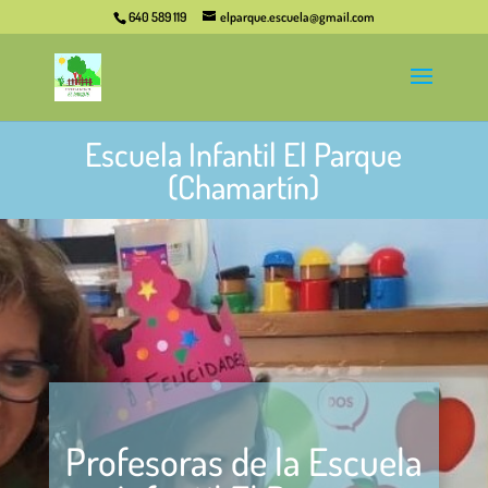
640 589 119
elparque.escuela@gmail.com
Escuela Infantil El Parque
(Chamartín)
Profesoras de la Escuela