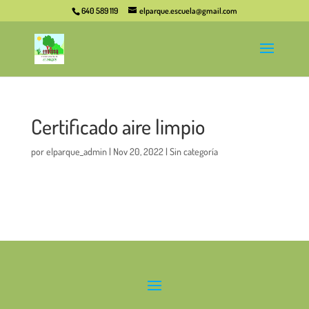
640 589 119
elparque.escuela@gmail.com
Certificado aire limpio
por
elparque_admin
|
Nov 20, 2022
|
Sin categoría