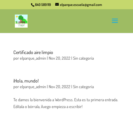
640 589 119
elparque.escuela@gmail.com
Certificado aire limpio
por
elparque_admin
|
Nov 20, 2022
|
Sin categoría
¡Hola, mundo!
por
elparque_admin
|
Nov 20, 2022
|
Sin categoría
Te damos la bienvenida a WordPress. Esta es tu primera entrada.
Edítala o bórrala, ¡luego empieza a escribir!