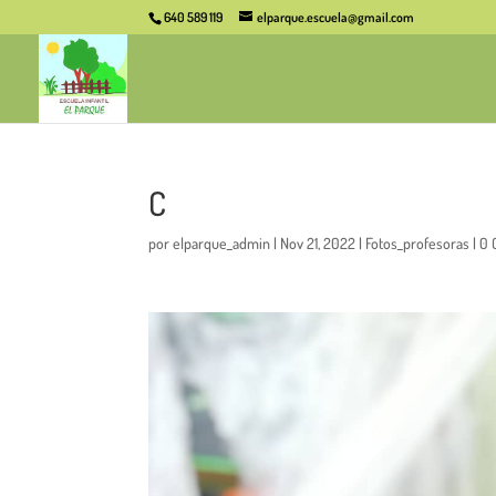
640 589 119
elparque.escuela@gmail.com
C
por
elparque_admin
|
Nov 21, 2022
|
Fotos_profesoras
|
0 