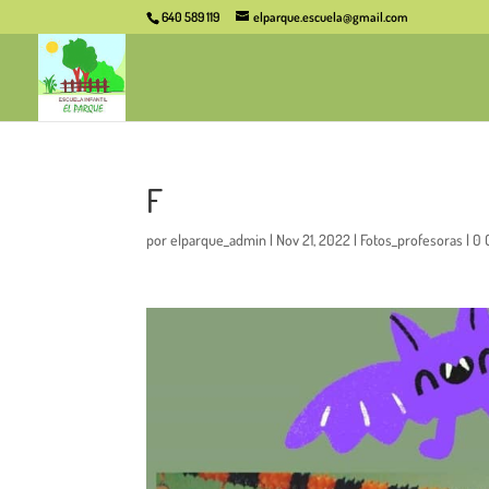
640 589 119
elparque.escuela@gmail.com
F
por
elparque_admin
|
Nov 21, 2022
|
Fotos_profesoras
|
0 